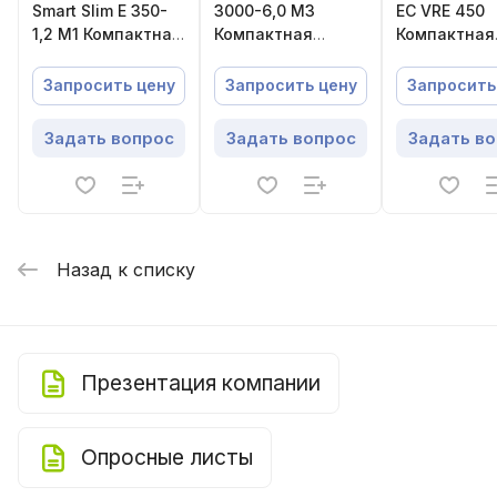
Smart Slim E 350-
3000-6,0 M3
EC VRE 450
1,2 M1 Компактная
Компактная
Компактная
приточная
приточная
приточно-
установка
установка
вытяжная
Запросить цену
Запросить цену
Запросить
установка с
роторным
Задать вопрос
Задать вопрос
Задать в
регенерато
Назад к списку
Презентация компании
Опросные листы