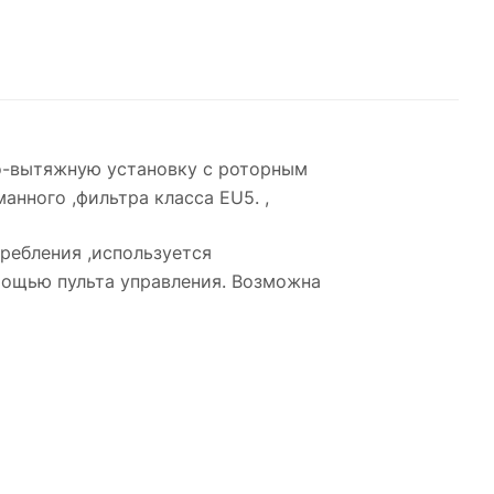
о-вытяжную установку с роторным
нного ,фильтра класса EU5. ,
ребления ,используется
мощью пульта управления. Возможна