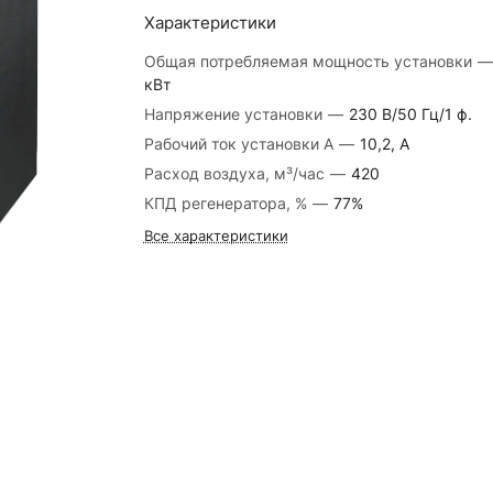
Характеристики
Общая потребляемая мощность установки
—
кВт
Напряжение установки
—
230 В/50 Гц/1 ф.
Рабочий ток установки А
—
10,2, А
Расход воздуха, м³/час
—
420
КПД регенератора, %
—
77%
Все характеристики