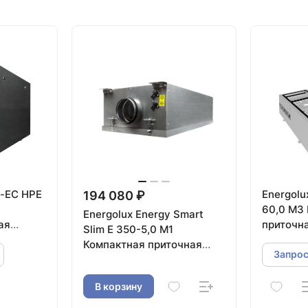
o-EC HPE
Energolu
194 080 ₽
60,0 M3
Energolux Energy Smart
ая
приточн
Slim E 350-5,0 M1
тинчатым
Компактная приточная
Запрос
установка
В корзину