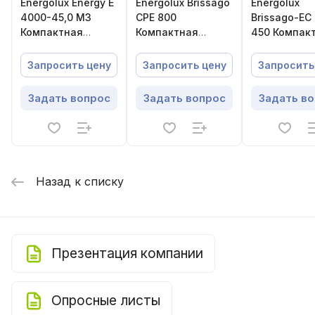
Energolux Energy E
Energolux Brissago
Energolux
4000-45,0 M3
CPE 800
Brissago-EC
Компактная
Компактная
450 Компак
приточная
приточно-
приточно-
установка
вытяжная
вытяжная
Запросить цену
Запросить цену
Запросить
установка с
установка с
пластинчатым
пластинчат
Задать вопрос
Задать вопрос
Задать в
рекуператором
рекуперато
Назад к списку
Презентация компании
Опросные листы