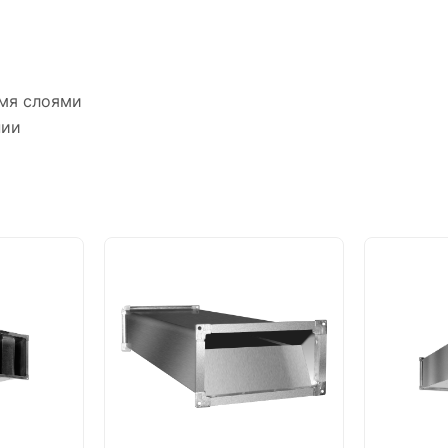
мя слоями
нии