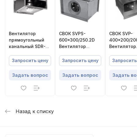
Вентилятор
СВОК SVРS-
СВОК SVP-
прямоугольный
600×300/250.2D
400×200/20
канальный SDR-B
Вентилятор
Вентилятор
40-20-2 M1
канальный
канальный
Energolux
Запросить цену
Запросить цену
Запросить
Задать вопрос
Задать вопрос
Задать в
Назад к списку