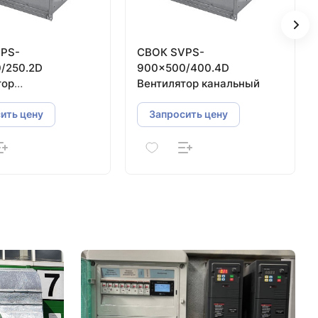
РS-
СВОК SVРS-
/250.2D
900×500/400.4D
тор
Вентилятор канальный
ольный канальный
ить цену
Запросить цену