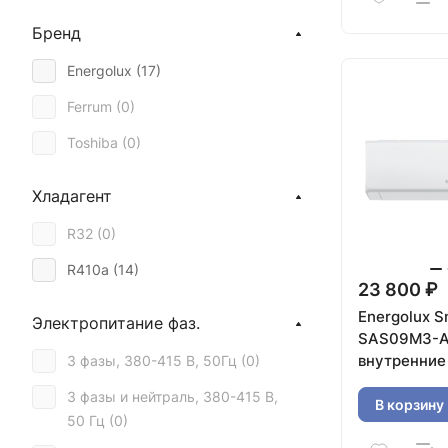
Бренд
Energolux (
17
)
Ferrum (
0
)
Toshiba (
0
)
Хладагент
R32 (
0
)
R410a (
14
)
23 800 ₽
Energolux S
Электропитание фаз.
SAS09M3-A
внутренние
3 фазы, 380-415 В, 50Гц (
0
)
3 фазы и нейтраль, 380-415 В,
В корзину
50 Гц (
0
)