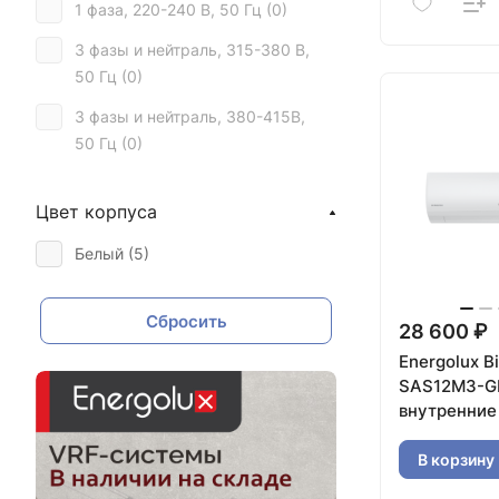
1 фаза, 220-240 В, 50 Гц (
0
)
3 фазы и нейтраль, 315-380 В,
50 Гц (
0
)
3 фазы и нейтраль, 380-415В,
50 Гц (
0
)
220-240 В~, 1Ф, 50 Гц (
0
)
Цвет корпуса
3 фазы, 380-415 В, 50 Гц (
0
)
Белый (
5
)
1 фаза, 220-240 В, 50 Гц (
17
)
1 фаза, 230 В, 50 Гц (
0
)
Сбросить
28 600 ₽
Energolux Bi
SAS12M3-G
внутренние
В корзину