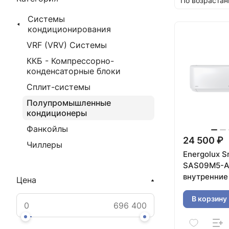
По возрастан
Системы
кондиционирования
VRF (VRV) Системы
ККБ - Компрессорно-
конденсаторные блоки
Сплит-системы
Полупромышленные
кондиционеры
Фанкойлы
24 500 ₽
Чиллеры
Energolux S
SAS09M5-A
внутренние
Цена
В корзину