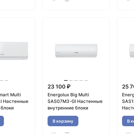
23 100 ₽
25 7
mart Multi
Energolux Big Multi
Energ
I Настенные
SAS07M3-GI Настенные
SAS1
 блоки
внутренние блоки
Наст
блок
В корзину
В к