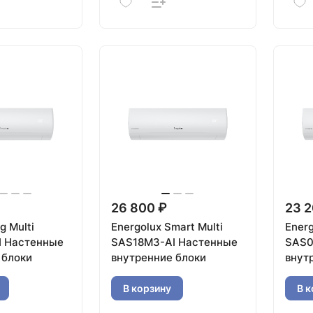
26 800 ₽
23 2
g Multi
Energolux Smart Multi
Energ
I Настенные
SAS18M3-AI Настенные
SAS0
 блоки
внутренние блоки
внут
В корзину
В к