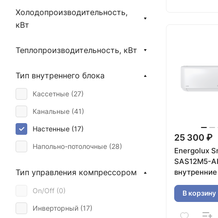
Холодопроизводительность,
кВт
Теплопроизводительность, кВт
Тип внутреннего блока
Кассетные (
27
)
Канальные (
41
)
Настенные (
17
)
25 300 ₽
Напольно-потолочные (
28
)
Energolux S
SAS12M5-AI
внутренние
Тип управления компрессором
On/Off (
0
)
В корзину
Инверторный (
17
)