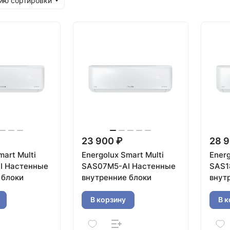
ию сортировки
23 900 ₽
28 9
mart Multi
Energolux Smart Multi
Energ
I Настенные
SAS07M5-AI Настенные
SAS1
 блоки
внутренние блоки
внут
В корзину
В к