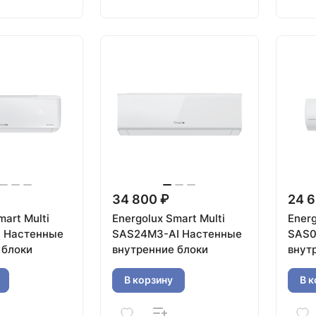
34 800 ₽
24 6
mart Multi
Energolux Smart Multi
Energ
 Настенные
SAS24M3-AI Настенные
SAS0
 блоки
внутренние блоки
внут
В корзину
В к