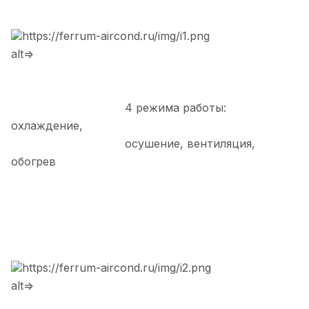
https://ferrum-aircond.ru/img/i1.png
alt=>
4 режима работы:
охлаждение,
осушение, вентиляция,
обогрев
https://ferrum-aircond.ru/img/i2.png
alt=>