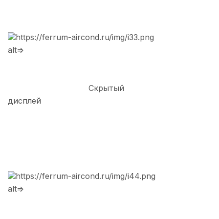
https://ferrum-aircond.ru/img/i33.png
alt=>
Скрытый
дисплей
https://ferrum-aircond.ru/img/i44.png
alt=>