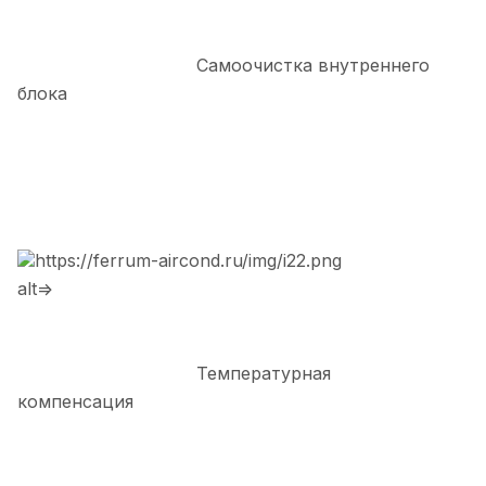
Самоочистка внутреннего
блока
https://ferrum-aircond.ru/img/i22.png
alt=>
Температурная
компенсация