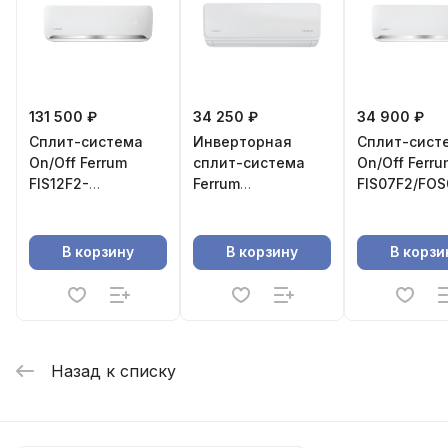
131 500 ₽
34 250 ₽
34 900 ₽
Сплит-система
Инверторная
Сплит-сист
On/Off Ferrum
сплит-система
On/Off Ferru
FIS12F2-
Ferrum
FIS07F2/FOS
LT/FOS12F2-LT
iFIS07A1/iFOS07A1
WS40
В корзину
В корзину
В корзи
Назад к списку