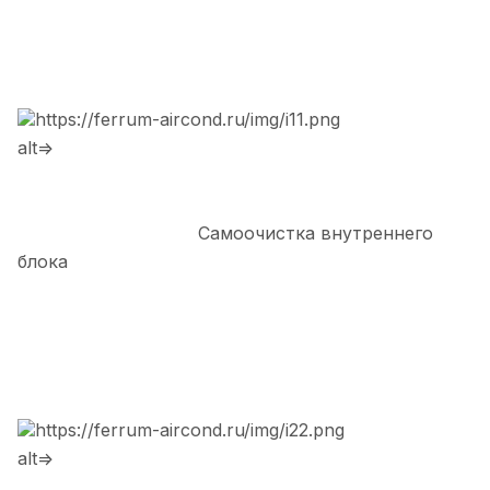
https://ferrum-aircond.ru/img/i11.png
alt=>
Самоочистка внутреннего
блока
https://ferrum-aircond.ru/img/i22.png
alt=>