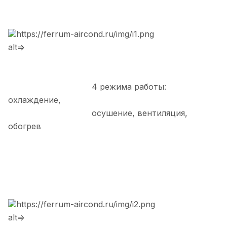
https://ferrum-aircond.ru/img/i1.png
alt=>
4 режима работы:
охлаждение,
осушение, вентиляция,
обогрев
https://ferrum-aircond.ru/img/i2.png
alt=>