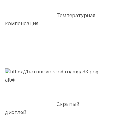
Температурная
компенсация
https://ferrum-aircond.ru/img/i33.png
alt=>
Скрытый
дисплей