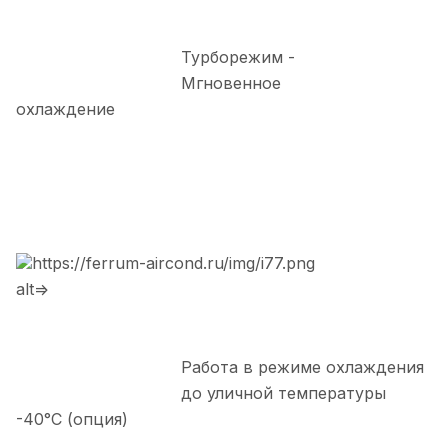
Турборежим -
Мгновенное
охлаждение
https://ferrum-aircond.ru/img/i77.png
alt=>
Работа в режиме охлаждения
до уличной температуры
-40°С (опция)