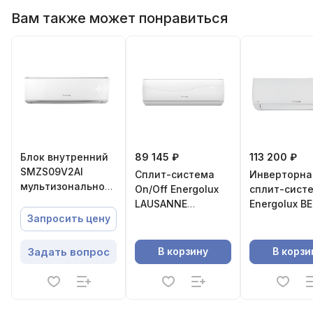
Вам также может понравиться
Блок внутренний
89 145 ₽
113 200 ₽
SMZS09V2AI
Сплит-система
Инверторна
мультизональной
On/Off Energolux
сплит-сист
системы,Energolux
LAUSANNE
Energolux B
SAS18L4-
SAS18BN3-
Запросить цену
A/SAU18L4-A-WS
AI/SAU18BN3
Задать вопрос
В корзину
В корзи