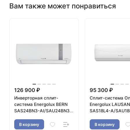
Вам также может понравиться
126 900 ₽
95 300 ₽
Инверторная сплит-
Сплит-система On
система Energolux BERN
Energolux LAUSA
SAS24BN3-AI/SAU24BN3-
SAS18L4-A/SAU18
AI-LE
WS40
В корзину
В корзину