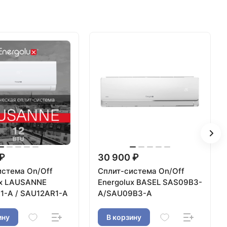
 ₽
30 900 ₽
истема On/Off
Сплит-система On/Off
ux LAUSANNE
Energolux BASEL SAS09B3-
1-A / SAU12AR1-A
A/SAU09B3-A
ину
В корзину