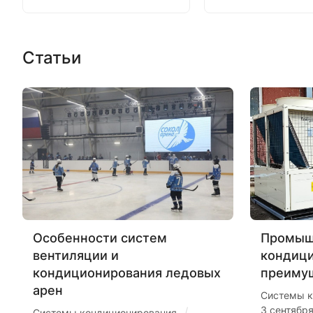
Статьи
Особенности систем
Промыш
вентиляции и
кондиц
кондиционирования ледовых
преиму
арен
Системы к
3 сентябр
/
Системы кондиционирования