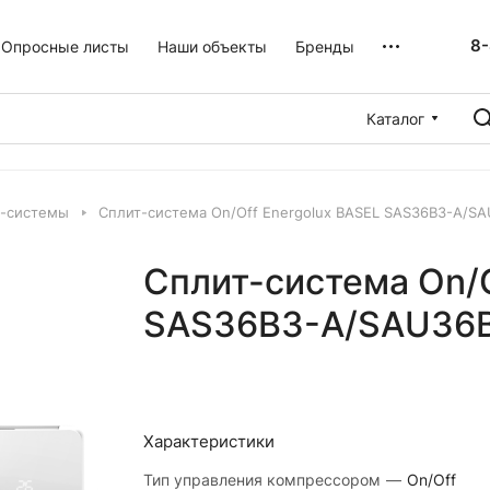
8-
Опросные листы
Наши объекты
Бренды
Каталог
т-системы
Сплит-система On/Off Energolux BASEL SAS36B3-A/S
Сплит-система On/O
SAS36B3-A/SAU36
Характеристики
Тип управления компрессором
—
On/Off