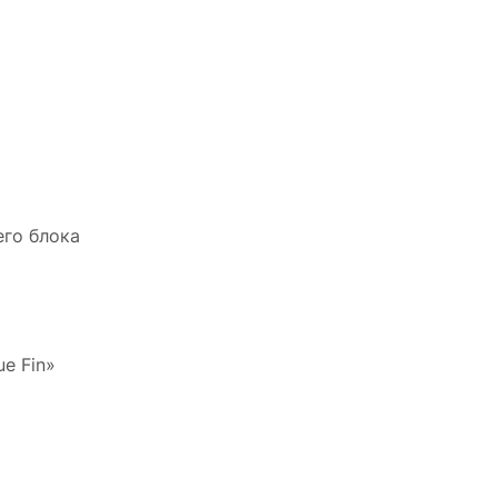
его блока
e Fin»