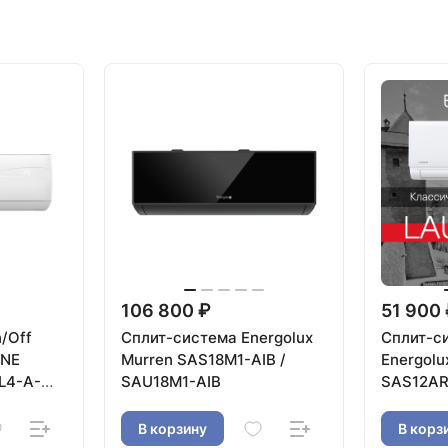
106 800 ₽
51 900
/Off
Сплит-система Energolux
Сплит-с
NNE
Murren SAS18M1-AIB /
Energol
L4-A-
SAU18M1-AIB
SAS12AR
В корзину
В корз