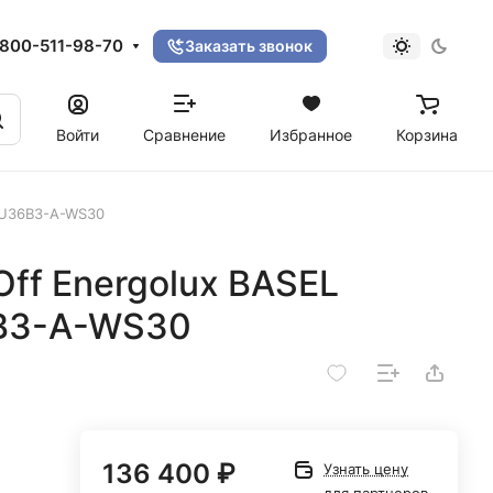
800-511-98-70
Заказать звонок
Войти
Сравнение
Избранное
Корзина
AU36B3-A-WS30
ff Energolux BASEL
B3-A-WS30
136 400 ₽
Узнать цену