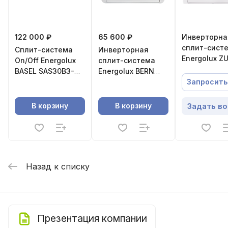
122 000 ₽
65 600 ₽
Инверторна
сплит-сист
Сплит-система
Инверторная
Energolux Z
On/Off Energolux
сплит-система
SAS18Z3-
BASEL SAS30B3-
Energolux BERN
AI/SAU18Z3-
A/SAU30B3-A-
SAS09BN3-
Запросить
WS30
AI/SAU09BN3-AI-LE
Задать в
В корзину
В корзину
Назад к списку
Презентация компании