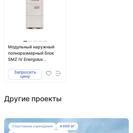
Модульный наружный
полноразмерный блок
SMZ IV Energolux
SMZU120V4AI
Запросить
цену
Другие проекты
Система вентиляции, дымоудаления и
Спортивные учреждения
4 000 м²