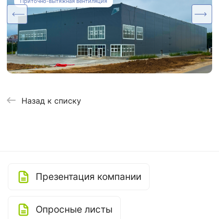
осушения для Ледовой Арены
Приточно-вытяжная вентиляция
Назад к списку
Презентация компании
Опросные листы