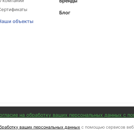
О компании
Бренды
Сертификаты
Блог
Наши объекты
огласие на обработку ваших персональных данных с п
ие о конфиденциальности
Пользовательское соглашение
Принять
обработку ваших персональных данных
с помощью сервисов веб-