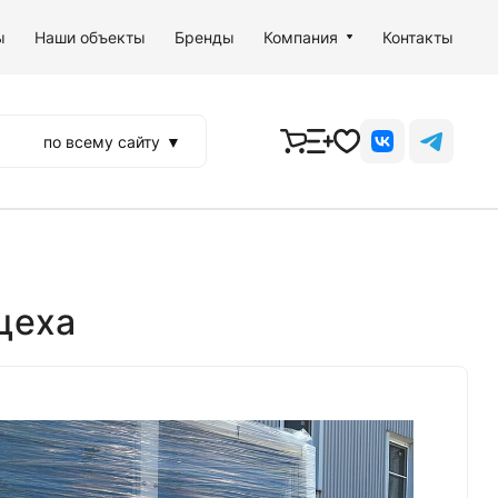
ы
Наши объекты
Бренды
Компания
Контакты
по всему сайту
▼
цеха