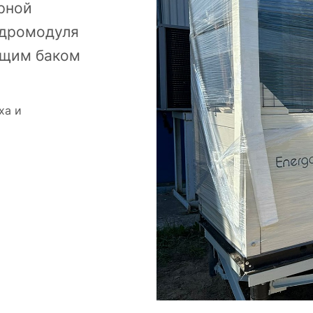
рной
идромодуля
ющим баком
ха и