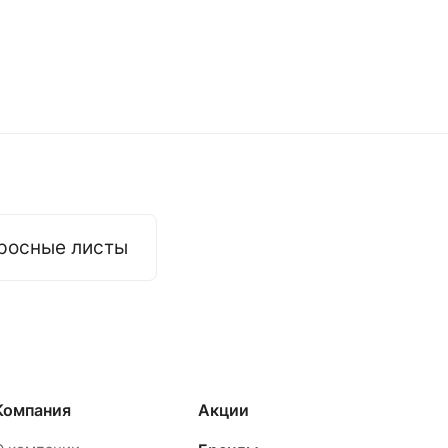
росные листы
Компания
Акции