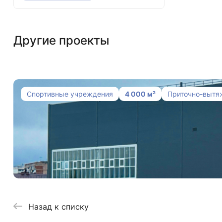
Другие проекты
Спортивные учреждения
4 000 м²
Приточно-вытя
Система вентиляции, дымоудаления и 
Назад к списку