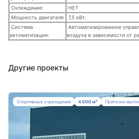
Охлаждение:
НЕТ
Мощность двигателя
7,5 кВт.
Система
Автоматизированное управл
автоматизации:
воздуха в зависимости от р
Другие проекты
Спортивные учреждения
4 000 м²
Приточно-вытя
Система вентиляции, дымоудаления и 