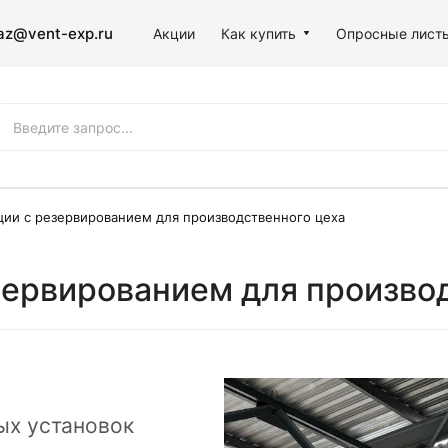
az@vent-exp.ru
Акции
Как купить
Опросные лист
ции с резервированием для производственного цеха
зервированием для произво
ых установок