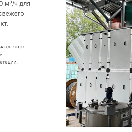
 м³/ч для
свежего
кт.
ча свежего
ом
атации.