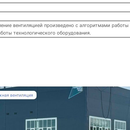
ение вентиляцией произведено с алгоритмами работы 
аботы технологического оборудования.
жная вентиляция
осушения для Ледовой Арены