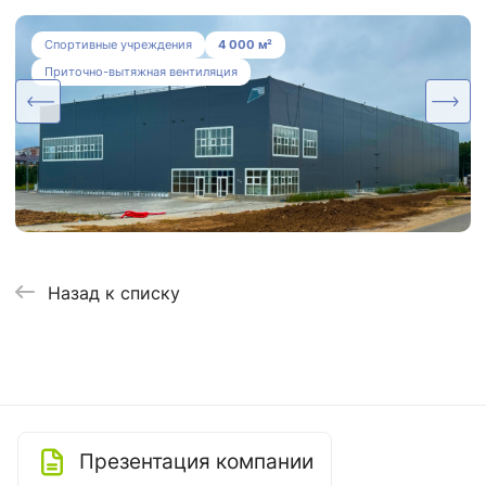
Система вентиляции, дымоудаления и
Спортивные учреждения
4 000 м²
осушения для Ледовой Арены
Приточно-вытяжная вентиляция
Назад к списку
Презентация компании