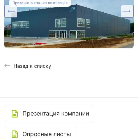
осушения для Ледовой Арены
Приточно-вытяжная вентиляция
Назад к списку
Презентация компании
Опросные листы