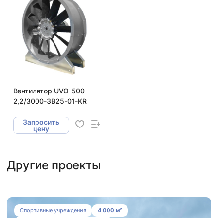
Вентилятор UVO-500-
2,2/3000-3В25-01-KR
Запросить
цену
Другие проекты
Система вентиляции, дымоудаления и
Спортивные учреждения
4 000 м²