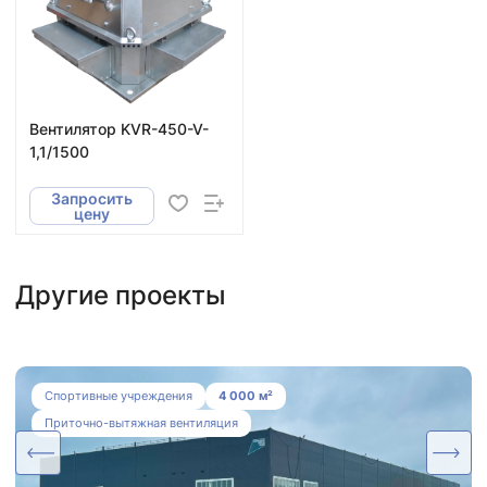
Вентилятор KVR-450-V-
1,1/1500
Запросить
цену
Другие проекты
Система вентиляции, дымоудаления и
Спортивные учреждения
4 000 м²
осушения для Ледовой Арены
Приточно-вытяжная вентиляция