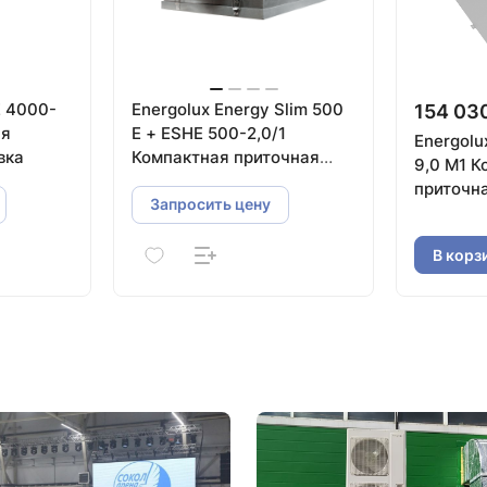
E 4000-
Energolux Energy Slim 500
154 03
ая
E + ESHE 500-2,0/1
Energolu
вка
Компактная приточная
9,0 M1 К
установка
приточн
Запросить цену
В корз