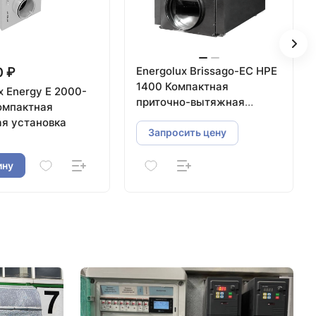
Energolux Brissago-EC HPE
0 ₽
1400 Компактная
x Energy E 2000-
приточно-вытяжная
омпактная
установка с пластинчатым
ая установка
рекуператором
Запросить цену
ину