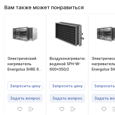
Вам также может понравиться
Электрический
Воздухонагреватель
Электричес
нагреватель
водяной SPH-W-
нагревател
Energolux SHRE 60-
600×350/2
Energolux S
35-30
35-15
Запросить цену
Запросить цену
Запросить
Задать вопрос
Задать вопрос
Задать в