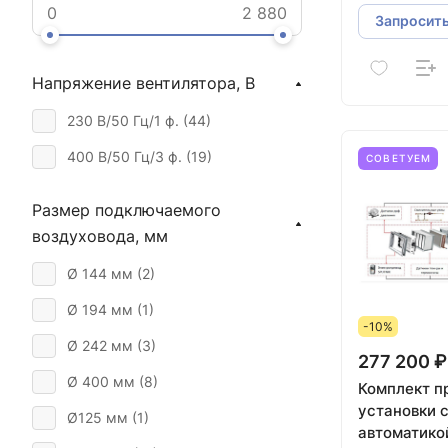
Запросить
Напряжение вентилятора, В
230 В/50 Гц/1 ф. (
44
)
400 В/50 Гц/3 ф. (
19
)
СОВЕТУЕМ
Размер подключаемого
воздуховода, мм
Ø 144 мм (
2
)
Ø 194 мм (
1
)
-10%
Ø 242 мм (
3
)
277 200 ₽
Ø 400 мм (
8
)
Комплект приточной
установки 
Ø125 мм (
1
)
автоматико