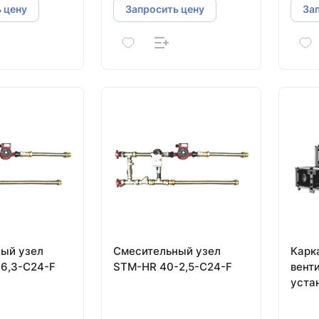
 цену
Запросить цену
За
ый узел
Смесительный узел
Карк
6,3-C24-F
STM-HR 40-2,5-C24-F
вент
устан
MED 
испо