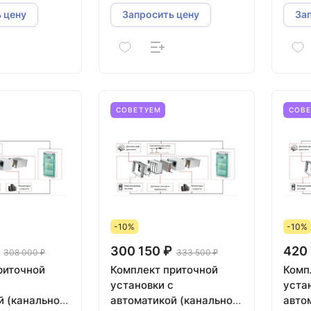
 цену
Запросить цену
За
СОВЕТУЕМ
СОВ
-10%
-10%
300 150 ₽
420
308 000 ₽
333 500 ₽
Комплект приточной
Комплект 
с
установки с
уста
й (канальное
автоматикой (канальное
авто