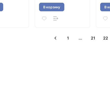
исполнение) 70-40
исполнение) 60-35
испо
В корзину
В к
1
...
21
22