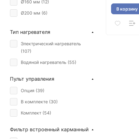
Ø160 мм (
12
)
В корзину
Ø200 мм (
6
)
Ø250 мм (
5
)
Тип нагревателя
Ø315 мм (
4
)
Электрический нагреватель
Ø315мм (
2
)
(
107
)
500х300 мм (
10
)
Водяной нагреватель (
55
)
600х350 мм (
5
)
Пульт управления
Ø 250 мм (
18
)
Опция (
39
)
Ø 315 мм (
21
)
В комплекте (
30
)
Ø 160 мм (
12
)
Комплект (
54
)
500х250 мм (
8
)
Ø 200 мм (
3
)
Фильтр встроенный карманный
Ø 250мм (
1
)