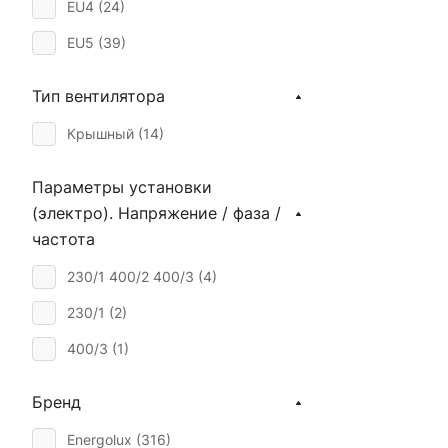
EU4 (
24
)
Ø 315мм (
1
)
EU5 (
39
)
Тип вентилятора
Крышный (
14
)
Параметры установки
(электро). Напряжение / фаза /
частота
230/1 400/2 400/3 (
4
)
230/1 (
2
)
400/3 (
1
)
Бренд
Energolux (
316
)