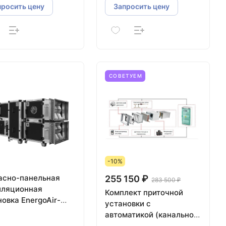
просить цену
Запросить цену
СОВЕТУЕМ
-10%
асно-панельная
255 150 ₽
283 500 ₽
иляционная
Комплект приточной
овка EnergoAir-
установки с
гигиеническое
автоматикой (канальное
лнение
исполнение) 50-30