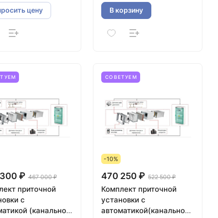
просить цену
В корзину
ЕТУЕМ
СОВЕТУЕМ
-10%
 300 ₽
470 250 ₽
467 000 ₽
522 500 ₽
приточной
Комплект приточной
новки с
установки с
матикой (канальное
автоматикой(канальное