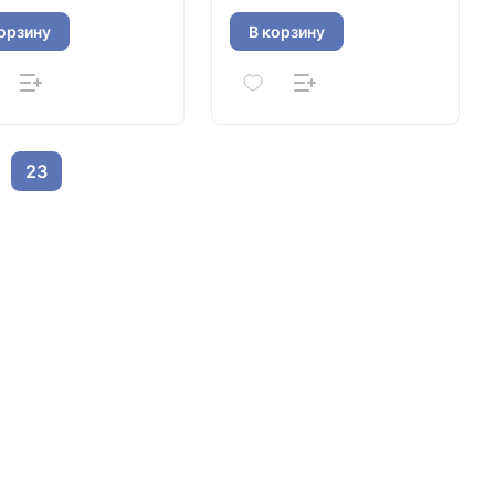
лнение) 80-50
исполнение) 100-50
орзину
В корзину
23