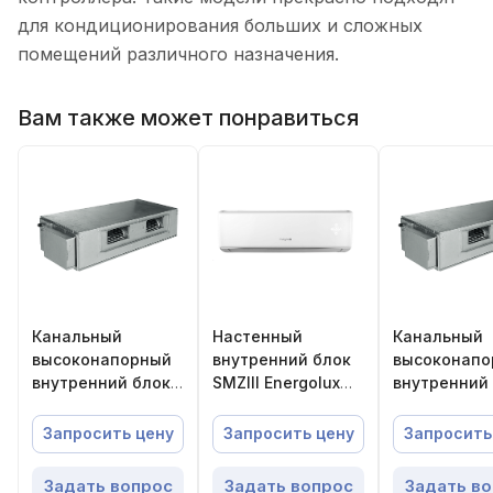
для кондиционирования больших и сложных
помещений различного назначения.
Вам также может понравиться
Канальный
Настенный
Канальный
высоконапорный
внутренний блок
высоконапо
внутренний блок
SMZIII Energolux
внутренний
Energolux SMZH
SMZS16V3AI
Energolux S
V2AI SMZH96V2AI
V2AI SMZH31
Запросить цену
Запросить цену
Запросить
Задать вопрос
Задать вопрос
Задать в