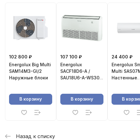
102 800 ₽
107 100 ₽
24 400 ₽
Energolux Big Multi
Energolux
Energolux Sm
SAM14M3-GI/2
SAСF18D6-A /
Multi SAS07
Наружные блоки
SAU18U6-A-WS30
Настенные
Напольно-
внутренние
потолочная
сплит-система
В корзину
В корзину
В корзи
Назад к списку