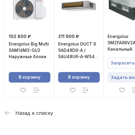
102 800 ₽
211 900 ₽
Energolux
SMZFA96V2A
Energolux Big Multi
Energolux DUCT 6
Канальный
SAM14M3-GI/2
SAD48D6-A /
внутренний 
Наружные блоки
SAU48U6-A-WS40
100% подме
Сплит-система
Запросить
свежего воз
канального типа
Задать в
В корзину
В корзину
Назад к списку