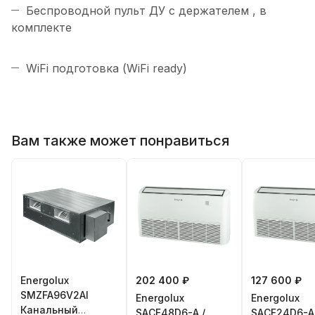
Беспроводной пульт ДУ с держателем , в
комплекте
WiFi подготовка (WiFi ready)
Вам также может понравиться
Energolux
202 400 ₽
127 600 ₽
SMZFA96V2AI
Energolux
Energolux
Канальный
SAСF48D6-A /
SAСF24D6-A 