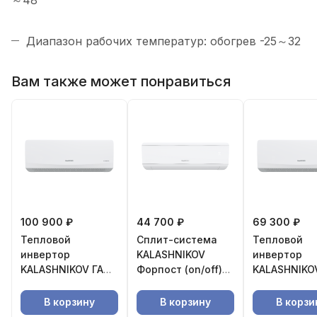
～48
Диапазон рабочих температур: обогрев -25～32
Вам также может понравиться
100 900 ₽
44 700 ₽
69 300 ₽
Тепловой
Сплит-система
Тепловой
инвертор
KALASHNIKOV
инвертор
KALASHNIKOV ГАЛС
Форпост (on/off)
KALASHNIKO
KVAC-I-18N-
KVAC-09IN-
KVAC-I-12N-
G1/KVAC-I-18OD-G1
FP1/KVAC-09OD-
G1/KVAC-I-1
В корзину
В корзину
В корзи
FP1