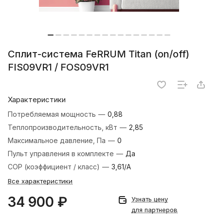
Сплит-система FeRRUM Titan (on/off)
FIS09VR1 / FOS09VR1
Характеристики
Потребляемая мощность
—
0,88
Теплопроизводительность, кВт
—
2,85
Максимальное давление, Па
—
0
Пульт управления в комплекте
—
Да
COP (коэффициент / класс)
—
3,61/A
Все характеристики
34 900 ₽
Узнать цену
для партнеров