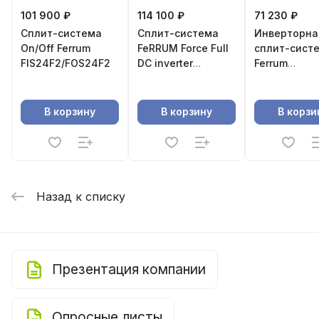
101 900 ₽
114 100 ₽
71 230 ₽
Сплит-система
Сплит-система
Инверторна
On/Off Ferrum
FeRRUM Force Full
сплит-сист
FIS24F2/FOS24F2
DC inverter
Ferrum
iFIS24F2С/iFOS24F2С
iFIS18A1/iFO
В корзину
В корзину
В корзи
Назад к списку
Презентация компании
Опросные листы