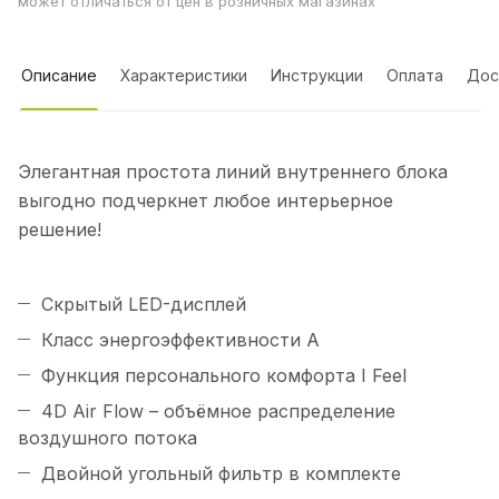
может отличаться от цен в розничных магазинах
Описание
Характеристики
Инструкции
Оплата
Дос
Элегантная простота линий внутреннего блока
выгодно подчеркнет любое интерьерное
решение!
Скрытый LED-дисплей
Класс энергоэффективности А
Функция персонального комфорта I Feel
4D Air Flow – объёмное распределение
воздушного потока
Двойной угольный фильтр в комплекте