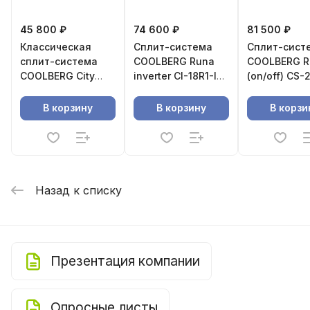
45 800 ₽
74 600 ₽
81 500 ₽
Классическая
Сплит-система
Сплит-сист
сплит-система
СOOLBERG Runa
СOOLBERG R
СOOLBERG City
inverter CI-18R1-IN
(on/off) CS-
(on/off) CS-12SH1-
/ CI-18R1-OUT
IN / CS-24R
IN/CS-12SH1-OUT
В корзину
В корзину
В корзи
Назад к списку
Презентация компании
Опросные листы