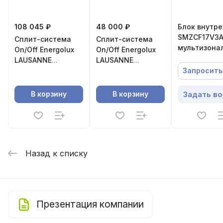
108 045 ₽
48 000 ₽
Блок внутр
SMZCF17V3A
Сплит-система
Сплит-система
мультизона
On/Off Energolux
On/Off Energolux
системы,на
LAUSANNE
LAUSANNE
потолочног
SAS24L4-
SAS07L4-
Запросить
типа,Energo
A/SAU24L4-A-WS
A/SAU07L4-A-
WS40
Задать в
В корзину
В корзину
Назад к списку
Презентация компании