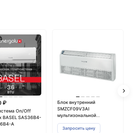
Блок внутренний
0 ₽
SMZCF09V3AI
истема On/Off
мультизональной
ux BASEL SAS36B4-
системы,напольно-
36B4-A
потолочного
Запросить цену