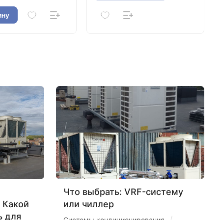
типа,Energolux
ину
Что выбрать: VRF-систему
 Какой
или чиллер
ь для
/
Системы кондиционирования