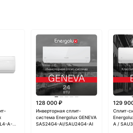
128 000 ₽
129 90
ит-
Инверторная сплит-
Сплит-с
x
система Energolux GENEVA
Energol
L4-A-
SAS24G4-AI/SAU24G4-AI
A / SAU