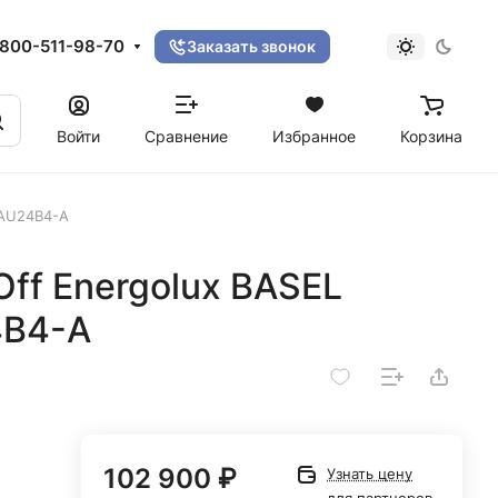
800-511-98-70
Заказать звонок
Войти
Сравнение
Избранное
Корзина
SAU24B4-A
ff Energolux BASEL
4B4-A
102 900 ₽
Узнать цену