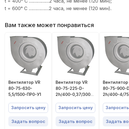
t = 400° C ……………2 часа, не менее (120 мин);
t = 600° C ……………2 часа, не менее (120 мин).
Вам также может понравиться
Вентилятор VR
Вентилятор VR
Вентилятор
80-75-630-
80-75-225-D-
80-75-900-
5,5/1500-ПР0-У1
2h/400-0,37/3000-
2h/400-4/7
ПР0-У1
У1
Запросить цену
Запросить цену
Запросить
Задать вопрос
Задать вопрос
Задать в