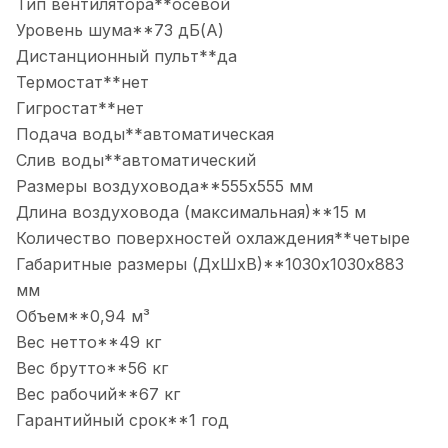
Тип вентилятора**осевой
Уровень шума**73 дБ(А)
Дистанционный пульт**да
Термостат**нет
Гигростат**нет
Подача воды**автоматическая
Слив воды**автоматический
Размеры воздуховода**555х555 мм
Длина воздуховода (максимальная)**15 м
Количество поверхностей охлаждения**четыре
Габаритные размеры (ДхШхВ)**1030х1030х883
мм
Объем**0,94 м³
Вес нетто**49 кг
Вес брутто**56 кг
Вес рабочий**67 кг
Гарантийный срок**1 год