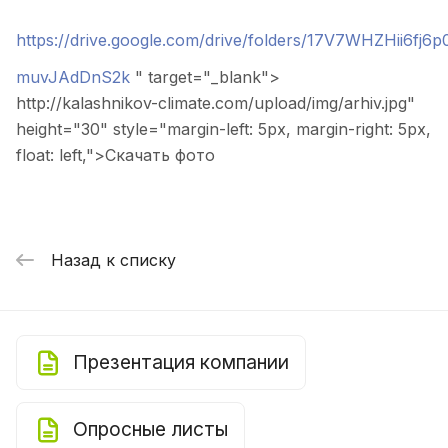
https://drive.google.com/drive/folders/17V7WHZHii6fj6
muvJAdDnS2k
" target="_blank">
http://kalashnikov-climate.com/upload/img/arhiv.jpg"
height="30" style="margin-left: 5px, margin-right: 5px,
float: left,">
Скачать фото
Назад к списку
Презентация компании
Опросные листы