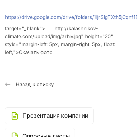
https://drive.google.com/drive/folders/1ljrSlgTXth5jCq
target="_blank">
http://kalashnikov-
climate.com/upload/img/arhiv.jpg" height="30"
style="margin-left: 5px, margin-right: 5px, float:
left,">
Скачать фото
Назад к списку
Презентация компании
Опросные листы