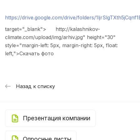
https://drive.google.com/drive/folders/1ljrSlgTXth5jCq
target="_blank">
http://kalashnikov-
climate.com/upload/img/arhiv.jpg" height="30"
style="margin-left: 5px, margin-right: 5px, float:
left,">
Скачать фото
Назад к списку
Презентация компании
Опросные листы