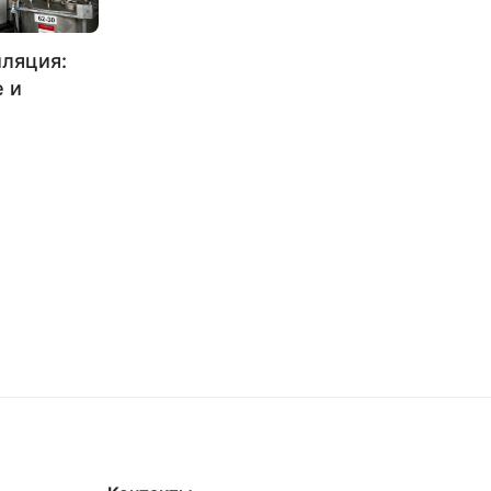
ляция:
 и