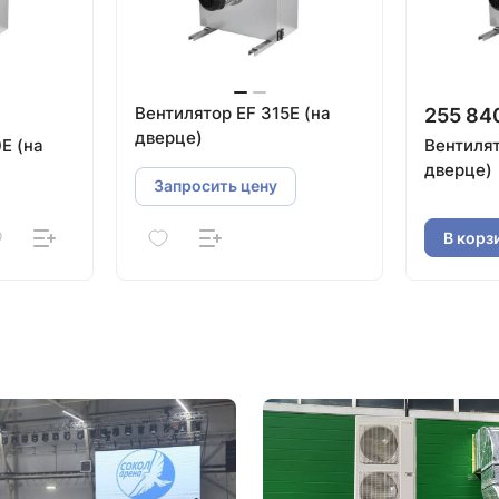
Вентилятор EF 315E (на
255 84
дверце)
E (на
Вентилят
дверце)
Запросить цену
В корз