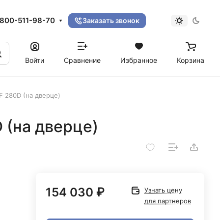
800-511-98-70
Заказать звонок
Войти
Сравнение
Избранное
Корзина
F 280D (на дверце)
 (на дверце)
154 030 ₽
Узнать цену
для партнеров