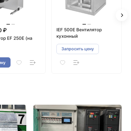
IEF 500E Вентилятор
0 ₽
кухонный
ор EF 250E (на
Запросить цену
ину