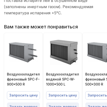
Поставка испарите лей в осушенном виде
(заполнены инертным газом). Рекомендуемая
температура испарения +5°C.
Вам также может понравиться
Воздухоохладитель
Воздухоохладитель
Воздухоохл
фреоновый SPC-F-
водяной SPC-W-
фреоновый 
900×500 R
1000*500 L
500×300 R
Запросить цену
Запросить цену
Запросить
Задать вопрос
Задать вопрос
Задать в