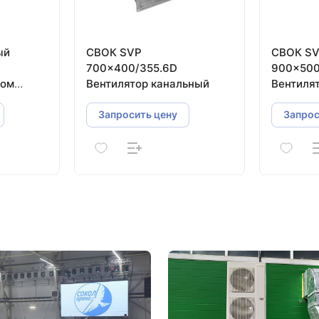
ый
СВОК SVP
СВОК S
700×400/355.6D
900×500
ном
Вентилятор канальный
Вентиля
Запросить цену
Запрос