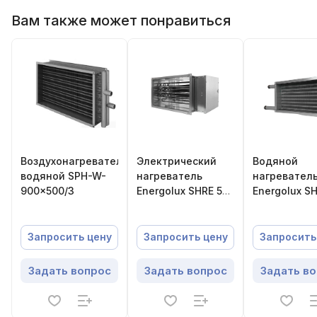
Вам также может понравиться
Воздухонагреватель
Электрический
Водяной
водяной SPH-W-
нагреватель
нагревател
900×500/3
Energolux SHRE 50-
Energolux S
25-22,5
100-50/3
Запросить цену
Запросить цену
Запросить
Задать вопрос
Задать вопрос
Задать в