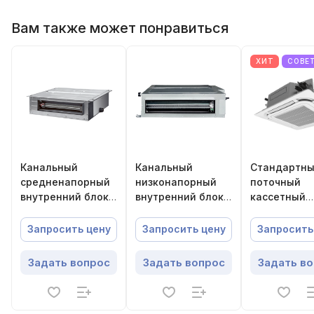
Вам также может понравиться
ХИТ
СОВЕ
Канальный
Канальный
Стандартны
средненапорный
низконапорный
поточный
внутренний блок
внутренний блок
кассетный
Energolux
Energolux
внутренний
SMZD18V2AI
SMZDS15V2AI
VRF-систем
Запросить цену
Запросить цену
Запросить
Energolux
SMZC21V3AI
Задать вопрос
Задать вопрос
Задать в