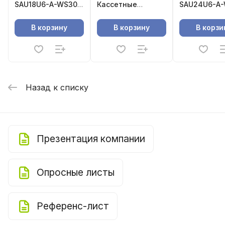
SAU18U6-A-WS30
Кассетные
SAU24U6-A
Сплит-система
внутренние блоки
Сплит-сист
канального типа
канального 
В корзину
В корзину
В корзи
Назад к списку
Презентация компании
Опросные листы
Референс-лист