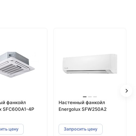
ый фанкойл
Настенный фанкойл
ux SFC600A1-4P
Energolux SFW250A2
ить цену
Запросить цену