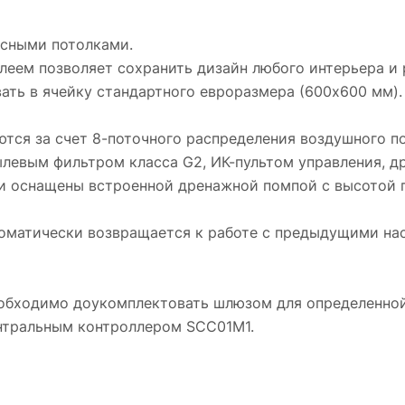
есными потолками.
еем позволяет сохранить дизайн любого интерьера и
вать в ячейку стандартного евроразмера (600х600 мм).
тся за счет 8-поточного распределения воздушного по
левым фильтром класса G2, ИК-пультом управления, 
ки оснащены встроенной дренажной помпой с высотой 
втоматически возвращается к работе с предыдущими на
обходимо доукомплектовать шлюзом для определенной
ентральным контроллером SCC01M1.