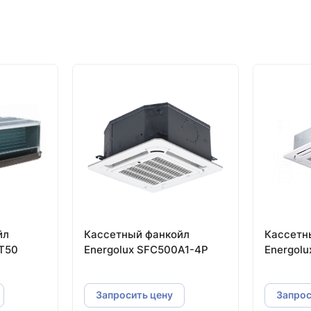
йл
Кассетный фанкойл
Кассетн
T50
Energolux SFC500A1-4P
Energol
Запросить цену
Запрос