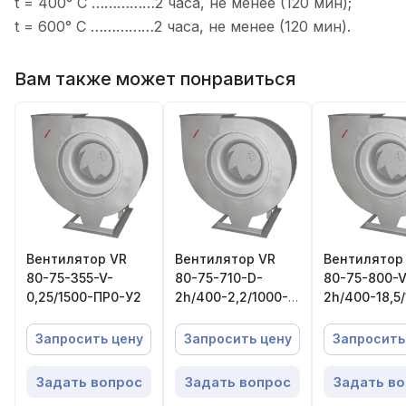
t = 400° C ……………2 часа, не менее (120 мин);
t = 600° C ……………2 часа, не менее (120 мин).
Вам также может понравиться
Вентилятор VR
Вентилятор VR
Вентилятор
80-75-355-V-
80-75-710-D-
80-75-800-V
0,25/1500-ПР0-У2
2h/400-2,2/1000-
2h/400-18,5
ПР0-У1-F
ПР0-У2
Запросить цену
Запросить цену
Запросить
Задать вопрос
Задать вопрос
Задать в