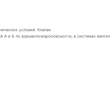
нических условий. Клапан
й А и Б по взрывопожароопасности, в системах венти