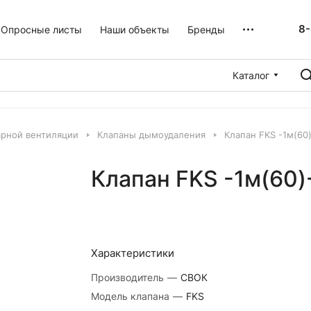
8-
Опросные листы
Наши объекты
Бренды
Каталог
рной вентиляции
Клапаны дымоудаления
Клапан FKS -1м(60
Клапан FKS -1м(60
Характеристики
Производитель
—
СВОК
Модель клапана
—
FKS