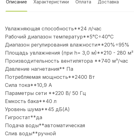
Описание
Характеристики
Оплата
Доставка
Увлажняющая способность**24 л/час
Рабочий диапазон температур**5°С÷40°С
Диапазон регулирования влажности**20%÷95%
Площадь увлажнения (при h= 3,0 м)**210 - 280 м²
Производительность вентилятора **740 м³/час
Давление нагнетания** Па
Потребляемая мощность**2400 Вт
Сила тока**10,9 А
Параметры сети **220 В/ 50 Гц
Емкость бака**40 л
Уровень шума**45 дБ(А)
Гигростат**да
Подача воды**автоматическая
Слив воды**ручной