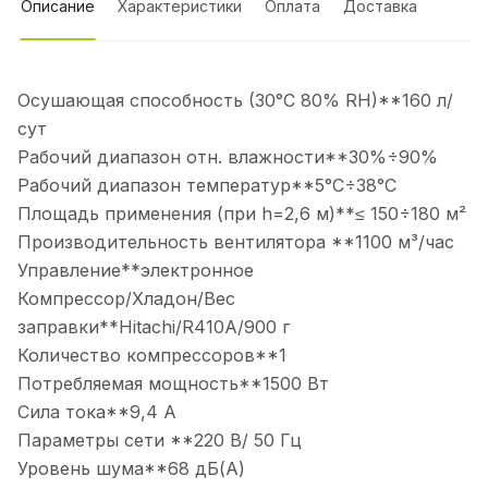
Описание
Характеристики
Оплата
Доставка
Осушающая способность (30°С 80% RH)**160 л/
сут
Рабочий диапазон отн. влажности**30%÷90%
Рабочий диапазон температур**5°С÷38°С
Площадь применения (при h=2,6 м)**≤ 150÷180 м²
Производительность вентилятора **1100 м³/час
Управление**электронное
Компрессор/Хладон/Вес
заправки**Hitachi/R410А/900 г
Количество компрессоров**1
Потребляемая мощность**1500 Вт
Сила тока**9,4 А
Параметры сети **220 В/ 50 Гц
Уровень шума**68 дБ(А)