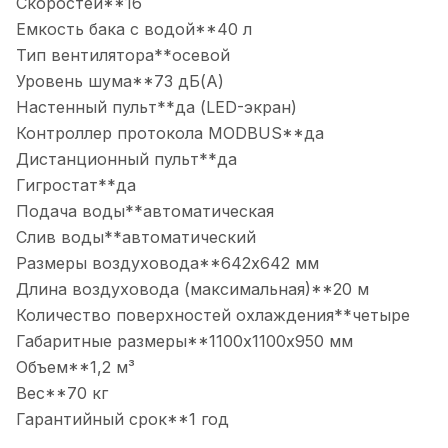
Скоростей**16
Емкость бака с водой**40 л
Тип вентилятора**осевой
Уровень шума**73 дБ(А)
Настенный пульт**да (LED-экран)
Контроллер протокола MODBUS**да
Дистанционный пульт**да
Гигростат**да
Подача воды**автоматическая
Слив воды**автоматический
Размеры воздуховода**642х642 мм
Длина воздуховода (максимальная)**20 м
Количество поверхностей охлаждения**четыре
Габаритные размеры**1100х1100х950 мм
Объем**1,2 м³
Вес**70 кг
Гарантийный срок**1 год