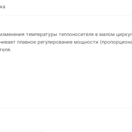
ка
изменения температуры теплоносителя в малом цирку
ечивает плавное регулирование мощности (пропорциона
теля.