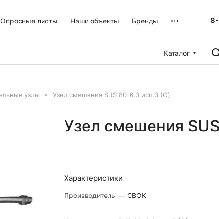
8-
Опросные листы
Наши объекты
Бренды
Каталог
ельные узлы
Узел смешения SUS 80-6,3 исп.3 (O)
Узел смешения SUS 
Характеристики
Производитель
—
СВОК