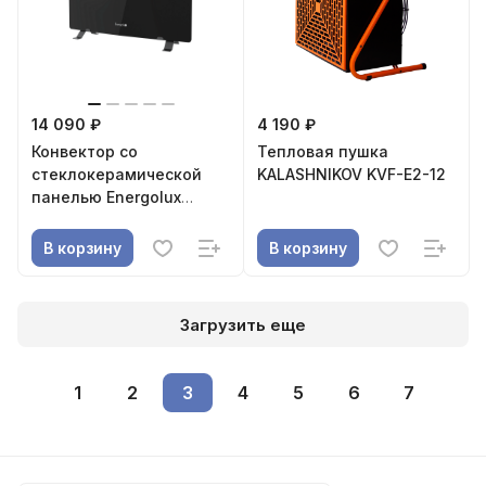
14 090 ₽
4 190 ₽
Конвектор со
Тепловая пушка
стеклокерамической
KALASHNIKOV KVF-E2-12
панелью Energolux
Jungfrau ECH-1500E-J1-
BG
В корзину
В корзину
Загрузить еще
1
2
3
4
5
6
7