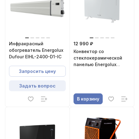
Инфракрасный
12 990 ₽
обогреватель Energolux
Конвектор со
Dufour EIHL-2400-D1-IC
стеклокерамической
панелью Energolux
Jungfrau ECH-1000E-J1-
Запросить цену
WG
Задать вопрос
В корзину