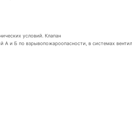
нических условий. Клапан
й А и Б по взрывопожароопасности, в системах венти