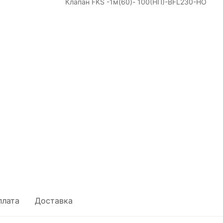
Клапан FKS -1м(60)- 100(НП)-BFL230-НО
плата
Доставка