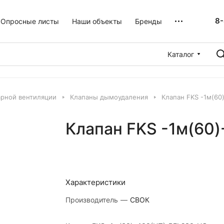
8-
Опросные листы
Наши объекты
Бренды
Каталог
рной вентиляции
Клапаны дымоудаления
Клапан FKS -1м(60
Клапан FKS -1м(60
Характеристики
Производитель
—
СВОК