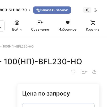
800-511-98-70
Заказать звонок
Войти
Сравнение
Избранное
Корзина
)- 100(НП)-BFL230-НО
)- 100(НП)-BFL230-НО
Цена по запросу